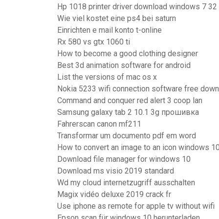
Hp 1018 printer driver download windows 7 32 
Wie viel kostet eine ps4 bei saturn
Einrichten e mail konto t-online
Rx 580 vs gtx 1060 ti
How to become a good clothing designer
Best 3d animation software for android
List the versions of mac os x
Nokia 5233 wifi connection software free dow
Command and conquer red alert 3 coop lan
Samsung galaxy tab 2 10.1 3g прошивка
Fahrerscan canon mf211
Transformar um documento pdf em word
How to convert an image to an icon windows 1
Download file manager for windows 10
Download ms visio 2019 standard
Wd my cloud internetzugriff ausschalten
Magix vidéo deluxe 2019 crack fr
Use iphone as remote for apple tv without wifi
Epson scan für windows 10 herunterladen