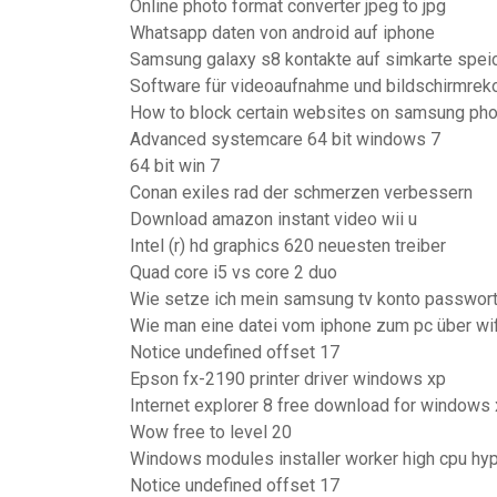
Online photo format converter jpeg to jpg
Whatsapp daten von android auf iphone
Samsung galaxy s8 kontakte auf simkarte spei
Software für videoaufnahme und bildschirmrek
How to block certain websites on samsung ph
Advanced systemcare 64 bit windows 7
64 bit win 7
Conan exiles rad der schmerzen verbessern
Download amazon instant video wii u
Intel (r) hd graphics 620 neuesten treiber
Quad core i5 vs core 2 duo
Wie setze ich mein samsung tv konto passwort
Wie man eine datei vom iphone zum pc über wif
Notice undefined offset 17
Epson fx-2190 printer driver windows xp
Internet explorer 8 free download for windows 
Wow free to level 20
Windows modules installer worker high cpu hy
Notice undefined offset 17