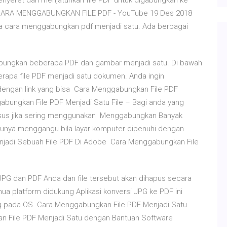
nyeret dan menjatuhkan file PDF untuk digabungkan ke
u. CARA MENGGABUNGKAN FILE PDF - YouTube 19 Des 2018
na cara menggabungkan pdf menjadi satu. Ada berbagai
Gabungkan beberapa PDF dan gambar menjadi satu. Di bawah
apa file PDF menjadi satu dokumen. Anda ingin
 dengan link yang bisa Cara Menggabungkan File PDF
abungkan File PDF Menjadi Satu File – Bagi anda yang
husus jika sering menggunakan Menggabungkan Banyak
tunya menggangu bila layar komputer dipenuhi dengan
njadi Sebuah File PDF Di Adobe Cara Menggabungkan File
 JPG dan PDF Anda dan file tersebut akan dihapus secara
ua platform didukung Aplikasi konversi JPG ke PDF ini
ng pada OS. Cara Menggabungkan File PDF Menjadi Satu
n File PDF Menjadi Satu dengan Bantuan Software