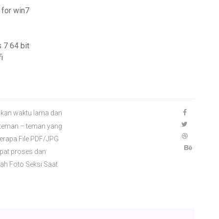
 for win7
 7 64 bit
i
kan waktu lama dan
da teman – teman yang
erapa File PDF/JPG
pat proses dan
ah Foto Seksi Saat