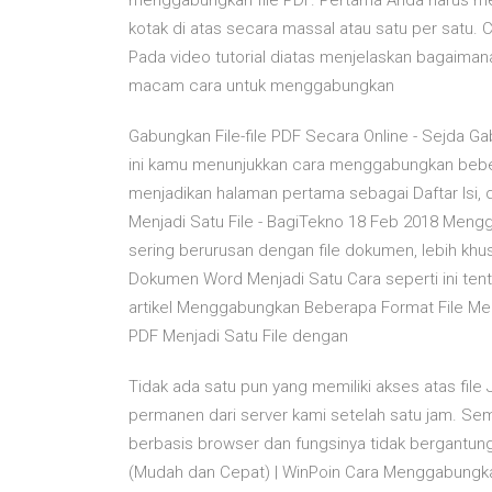
menggabungkan file PDF. Pertama Anda harus me
kotak di atas secara massal atau satu per sat
Pada video tutorial diatas menjelaskan bagaima
macam cara untuk menggabungkan
Gabungkan File-file PDF Secara Online - Sejda 
ini kamu menunjukkan cara menggabungkan beber
menjadikan halaman pertama sebagai Daftar Isi,
Menjadi Satu File - BagiTekno 18 Feb 2018 Mengg
sering berurusan dengan file dokumen, lebih k
Dokumen Word Menjadi Satu Cara seperti ini ten
artikel Menggabungkan Beberapa Format File Me
PDF Menjadi Satu File dengan
Tidak ada satu pun yang memiliki akses atas file
permanen dari server kami setelah satu jam. Sem
berbasis browser dan fungsinya tidak bergantu
(Mudah dan Cepat) | WinPoin Cara Menggabungka