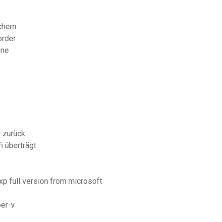
chern
order
one
 zurück
i überträgt
xp full version from microsoft
per-v