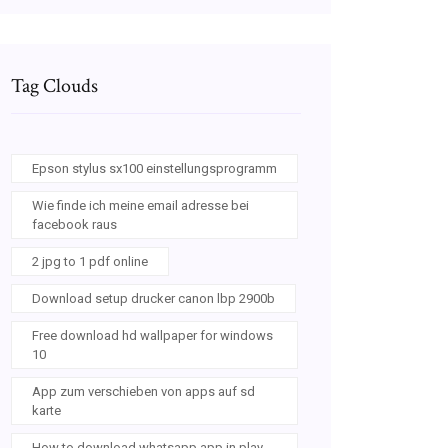
Tag Clouds
Epson stylus sx100 einstellungsprogramm
Wie finde ich meine email adresse bei
facebook raus
2 jpg to 1 pdf online
Download setup drucker canon lbp 2900b
Free download hd wallpaper for windows
10
App zum verschieben von apps auf sd
karte
How to download whatsapp app in play