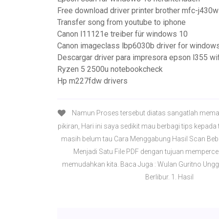
Free download driver printer brother mfc-j430w
Transfer song from youtube to iphone
Canon l11121e treiber für windows 10
Canon imageclass lbp6030b driver for windows
Descargar driver para impresora epson l355 wif
Ryzen 5 2500u notebookcheck
Hp m227fdw drivers
Namun Proses tersebut diatas sangatlah mema
pikiran, Hari ini saya sedikit mau berbagi tips kepa
masih belum tau Cara Menggabung Hasil Scan Beb
Menjadi Satu File PDF dengan tujuan memperce
memudahkan kita. Baca Juga : Wulan Guritno Ungg
Berlibur. 1. Hasil