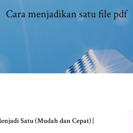
Cara menjadikan satu file pdf
njadi Satu (Mudah dan Cepat) |