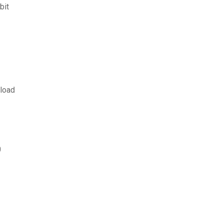
bit
nload
0